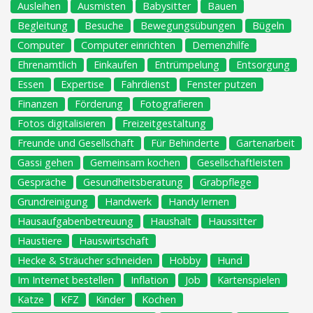
Ausleihen
Ausmisten
Babysitter
Bauen
Begleitung
Besuche
Bewegungsübungen
Bügeln
Computer
Computer einrichten
Demenzhilfe
Ehrenamtlich
Einkaufen
Entrümpelung
Entsorgung
Essen
Expertise
Fahrdienst
Fenster putzen
Finanzen
Förderung
Fotografieren
Fotos digitalisieren
Freizeitgestaltung
Freunde und Gesellschaft
Für Behinderte
Gartenarbeit
Gassi gehen
Gemeinsam kochen
Gesellschaftleisten
Gespräche
Gesundheitsberatung
Grabpflege
Grundreinigung
Handwerk
Handy lernen
Hausaufgabenbetreuung
Haushalt
Haussitter
Haustiere
Hauswirtschaft
Hecke & Sträucher schneiden
Hobby
Hund
Im Internet bestellen
Inflation
Job
Kartenspielen
Katze
KFZ
Kinder
Kochen