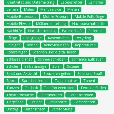
Kreativität und Unterhaltung
Lebensretter
Leihoma
Lernen
Malen
Menüservice
Mieten
Mobile Betreuung
Mobile Friseure
Mobile Fußpflege
Mobile Physio
Müllbereitstellung
Nachbarschaftshilfe
Nachhilfe
Nachtbetreuung
Patenschaft
Pc lernen
Pflege
Postgänge
Rasenmähen
Recycling
Reinigen
Reisen
Renovierungen
Reparaturen
Rohrreiniger
Scannen und digitalisieren
Schlüsseldienst
Schnee schieben
Schränke aufbauen
Schüler
Selbständige
Solar
Soziaes
Spaß und Aktivität
Spazieren gehen
Spiel und Spaß
Sport
Sprachen lernen
Tagesmutter
Tanent
Tanzen
Technik
Telefon einrichten
Termine finden
Theaterbesuche
Therapeuten
Tiere Betreuen
Tierpflege
Trainer
Transporte
TV einrichten
Umzug
Unterrichten
Verstopfung