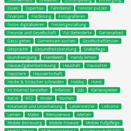
Essen
Expertise
Fahrdienst
Fenster putzen
Finanzen
Förderung
Fotografieren
Fotos digitalisieren
Freizeitgestaltung
Freunde und Gesellschaft
Für Behinderte
Gartenarbeit
Gassi gehen
Gemeinsam kochen
Gesellschaftleisten
Gespräche
Gesundheitsberatung
Grabpflege
Grundreinigung
Handwerk
Handy lernen
Hausaufgabenbetreuung
Haushalt
Haussitter
Haustiere
Hauswirtschaft
Hecke & Sträucher schneiden
Hobby
Hund
Im Internet bestellen
Inflation
Job
Kartenspielen
Katze
KFZ
Kinder
Kochen
Kreativität und Unterhaltung
Lebensretter
Leihoma
Lernen
Malen
Menüservice
Mieten
Mobile Betreuung
Mobile Friseure
Mobile Fußpflege
Mobile Physio
Müllbereitstellung
Nachbarschaftshilfe