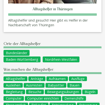
Alltagshelfer in Thüringen
Alltagshelfer sind gesucht! Hier gibt es Helfer in der
Nachbarschaft von Thüringen
Orte der Alltagshelfer
Bundesländer
Baden-Württemberg
Nordrhein-Westfalen
Was machen die Alltagshelfer:
Alltagshelfer
Anträge
Aufräumen
Ausflüge
Ausleihen
Ausmisten
Babysitter
Bauen
Begleitung
Besuche
Bewegungsübungen
Bügeln
Computer
Computer einrichten
Demenzhilfe
Ehrenamtlich
Einkaufen
Entrümpelung
Entsorgung