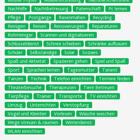
Nachhilfe
Nachtbetreuung
Patenschaft
Pc lernen
Pflege
Postgänge
Rasenmähen
Recycling
Reinigen
Reisen
Renovierungen
Reparaturen
Rohrreiniger
Scannen und digitalisieren
Schlüsseldienst
Schnee schieben
Schränke aufbauen
Schüler
Selbständige
Solar
Soziaes
Spaß und Aktivität
Spazieren gehen
Spiel und Spaß
Sport
Sprachen lernen
Tagesmutter
Tanent
Tanzen
Technik
Telefon einrichten
Termine finden
Theaterbesuche
Therapeuten
Tiere Betreuen
Tierpflege
Trainer
Transporte
TV einrichten
Umzug
Unterrichten
Verstopfung
Vogel und Kleintier
Vorlesen
Wäsche waschen
Wege streuen & räumen
Winterdienst
WLAN einrichten