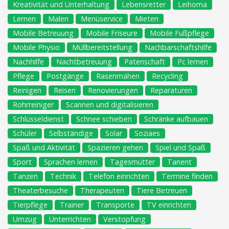
Kreativität und Unterhaltung
Lebensretter
Leihoma
Lernen
Malen
Menüservice
Mieten
Mobile Betreuung
Mobile Friseure
Mobile Fußpflege
Mobile Physio
Müllbereitstellung
Nachbarschaftshilfe
Nachhilfe
Nachtbetreuung
Patenschaft
Pc lernen
Pflege
Postgänge
Rasenmähen
Recycling
Reinigen
Reisen
Renovierungen
Reparaturen
Rohrreiniger
Scannen und digitalisieren
Schlüsseldienst
Schnee schieben
Schränke aufbauen
Schüler
Selbständige
Solar
Soziaes
Spaß und Aktivität
Spazieren gehen
Spiel und Spaß
Sport
Sprachen lernen
Tagesmutter
Tanent
Tanzen
Technik
Telefon einrichten
Termine finden
Theaterbesuche
Therapeuten
Tiere Betreuen
Tierpflege
Trainer
Transporte
TV einrichten
Umzug
Unterrichten
Verstopfung