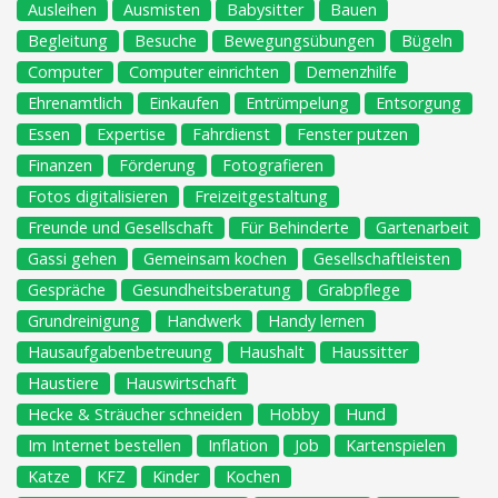
Ausleihen
Ausmisten
Babysitter
Bauen
Begleitung
Besuche
Bewegungsübungen
Bügeln
Computer
Computer einrichten
Demenzhilfe
Ehrenamtlich
Einkaufen
Entrümpelung
Entsorgung
Essen
Expertise
Fahrdienst
Fenster putzen
Finanzen
Förderung
Fotografieren
Fotos digitalisieren
Freizeitgestaltung
Freunde und Gesellschaft
Für Behinderte
Gartenarbeit
Gassi gehen
Gemeinsam kochen
Gesellschaftleisten
Gespräche
Gesundheitsberatung
Grabpflege
Grundreinigung
Handwerk
Handy lernen
Hausaufgabenbetreuung
Haushalt
Haussitter
Haustiere
Hauswirtschaft
Hecke & Sträucher schneiden
Hobby
Hund
Im Internet bestellen
Inflation
Job
Kartenspielen
Katze
KFZ
Kinder
Kochen